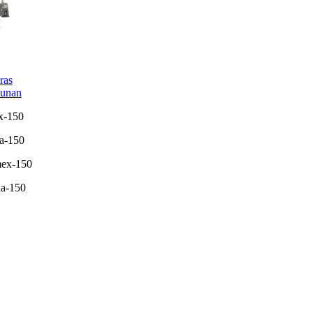
ras
unan