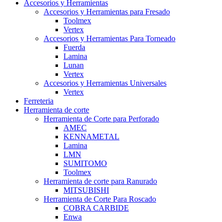
Accesorios y Herramientas
Accesorios y Herramientas para Fresado
Toolmex
Vertex
Accesorios y Herramientas Para Torneado
Fuerda
Lamina
Lunan
Vertex
Accesorios y Herramientas Universales
Vertex
Ferreteria
Herramienta de corte
Herramienta de Corte para Perforado
AMEC
KENNAMETAL
Lamina
LMN
SUMITOMO
Toolmex
Herramienta de corte para Ranurado
MITSUBISHI
Herramienta de Corte Para Roscado
COBRA CARBIDE
Enwa