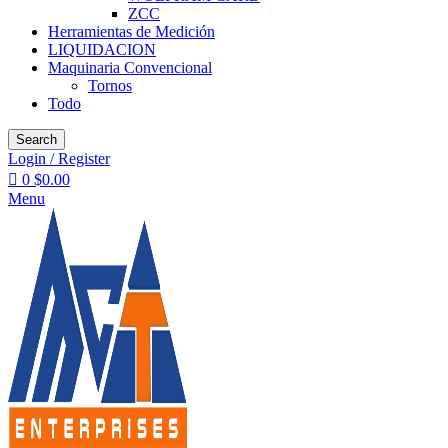
ZCC
Herramientas de Medición
LIQUIDACION
Maquinaria Convencional
Tornos
Todo
Search
Login / Register
0
$
0.00
Menu