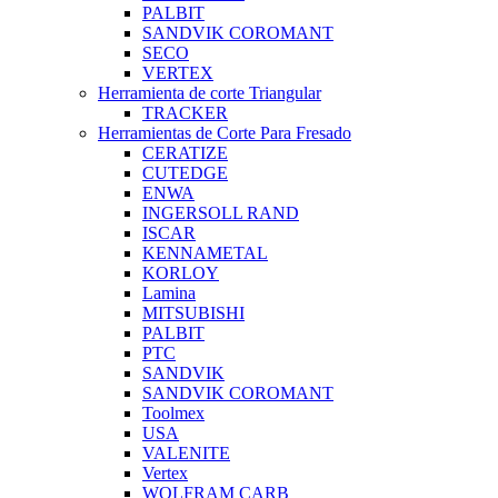
PALBIT
SANDVIK COROMANT
SECO
VERTEX
Herramienta de corte Triangular
TRACKER
Herramientas de Corte Para Fresado
CERATIZE
CUTEDGE
ENWA
INGERSOLL RAND
ISCAR
KENNAMETAL
KORLOY
Lamina
MITSUBISHI
PALBIT
PTC
SANDVIK
SANDVIK COROMANT
Toolmex
USA
VALENITE
Vertex
WOLFRAM CARB