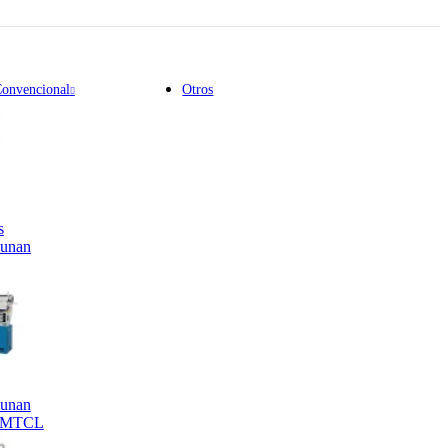
Convencional
Otros
s
unan
unan
SMTCL