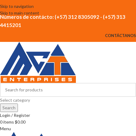
Skip to navigation
Skip to main content
Números de contácto: (+57) 312 8305092 - (+57) 313
4415201
CONTÁCTANOS
Select category
Search
Login / Register
0
items
$
0.00
Menu