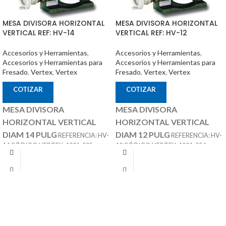
MESA DIVISORA HORIZONTAL
MESA DIVISORA HORIZONTAL
VERTICAL REF: HV-14
VERTICAL REF: HV-12
Accesorios y Herramientas
,
Accesorios y Herramientas
,
Accesorios y Herramientas para
Accesorios y Herramientas para
Fresado
,
Vertex
,
Vertex
Fresado
,
Vertex
,
Vertex
COTIZAR
COTIZAR
MESA DIVISORA
MESA DIVISORA
HORIZONTAL VERTICAL
HORIZONTAL VERTICAL
DIAM 14 PULG
DIAM 12 PULG
REFERENCIA: HV-
REFERENCIA: HV-
14 CÓDIGO VERTEX: 1001-005
12 CÓDIGO VERTEX: 1001-004
ACCESORIOS
ACCESORIOS
MARCA: VERTEX
MARCA: VERTEX
OPCIONALES:
OPCIONALES:
CONTRA PUNTÁ
CONTRA PUNTÁ
REF: TS-4 PLATOS DIVISORES REF:
REF: TS-3 PLATOS DIVISORES REF:
DP-3
DP-3