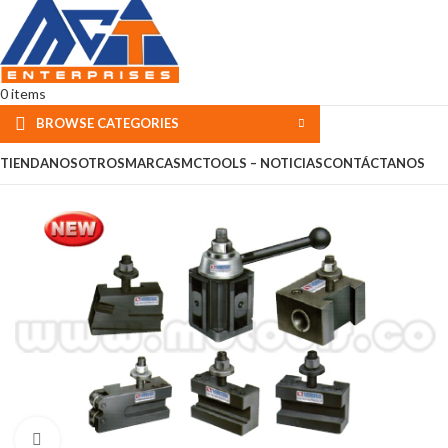
0
items
BROWSE CATEGORIES
TIENDA
NOSOTROS
MARCAS
MCTOOLS – NOTICIAS
CONTÁCTANOS
Click to enlarge