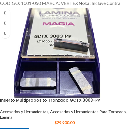
CODIGO: 1001-050 MARCA: VERTEX
Nota
: Incluye Contra
Punta, Discos Divisores.
La Copa / Mandril o Plato es un Producto
Adicional que no esta incluido en el Precio
Inserto Multiproposito Tronzado GCTX 3003-PP
Accesorios y Herramientas
,
Accesorios y Herramientas Para Torneado
,
Lamina
$
29,900.00