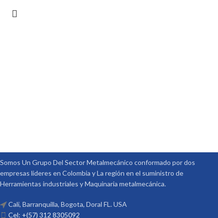
Somos Un Grupo Del Sector Metalmecánico conformado por dos
empresas lideres en Colombia y La región en el suministro de
Herramientas industriales y Maquinaria metalmecánica.
Cali, Barranquilla, Bogota, Doral FL. USA
Cel: +(57) 312 8305092