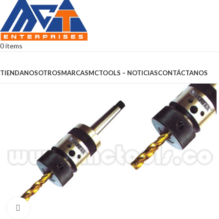
0
items
Browse Categories
TIENDA
NOSOTROS
MARCAS
MCTOOLS – NOTICIAS
CONTÁCTANOS
Click to enlarge