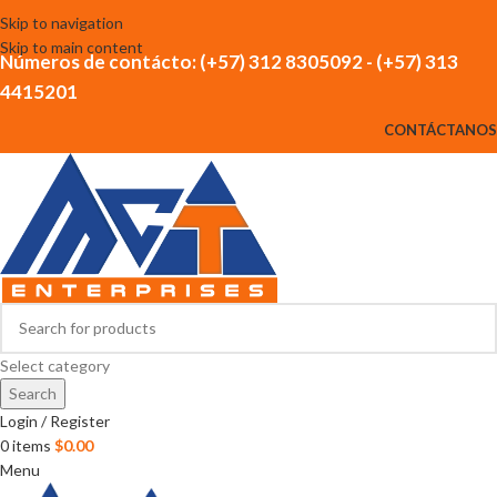
Skip to navigation
Skip to main content
Números de contácto: (+57) 312 8305092 - (+57) 313
4415201
CONTÁCTANOS
Select category
Search
Login / Register
0
items
$
0.00
Menu