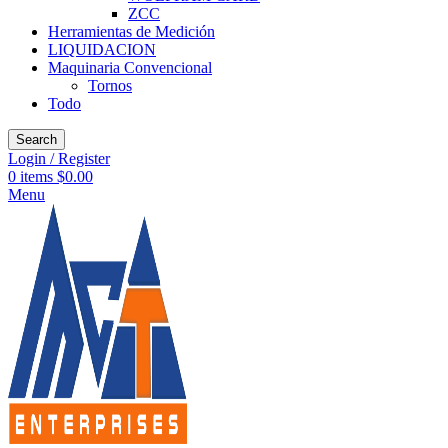
ZCC
Herramientas de Medición
LIQUIDACION
Maquinaria Convencional
Tornos
Todo
Search
Login / Register
0
items
$
0.00
Menu