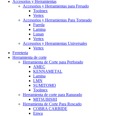
Accesorios y Herramientas
Accesorios y Herramientas para Fresado
Toolmex
Vertex
Accesorios y Herramientas Para Torneado
Fuerda
Lamina
Lunan
Vertex
Accesorios y Herramientas Universales
Vertex
Ferreteria
Herramienta de corte
Herramienta de Corte para Perforado
AMEC
KENNAMETAL
Lamina
LMN
SUMITOMO
Toolmex
Herramienta de corte para Ranurado
MITSUBISHI
Herramienta de Corte Para Roscado
COBRA CARBIDE
Enwa