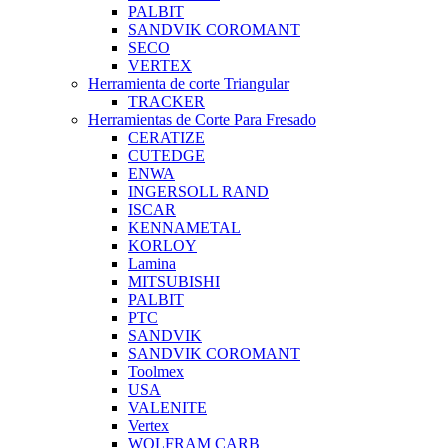
PALBIT
SANDVIK COROMANT
SECO
VERTEX
Herramienta de corte Triangular
TRACKER
Herramientas de Corte Para Fresado
CERATIZE
CUTEDGE
ENWA
INGERSOLL RAND
ISCAR
KENNAMETAL
KORLOY
Lamina
MITSUBISHI
PALBIT
PTC
SANDVIK
SANDVIK COROMANT
Toolmex
USA
VALENITE
Vertex
WOLFRAM CARB