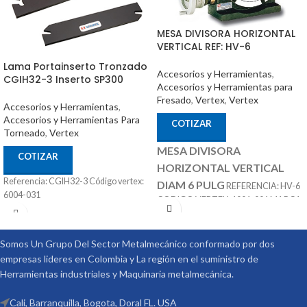
MESA DIVISORA HORIZONTAL
VERTICAL REF: HV-6
Lama Portainserto Tronzado
Accesorios y Herramientas
,
CGIH32-3 Inserto SP300
Accesorios y Herramientas para
Fresado
,
Vertex
,
Vertex
Accesorios y Herramientas
,
Accesorios y Herramientas Para
COTIZAR
Torneado
,
Vertex
MESA DIVISORA
COTIZAR
HORIZONTAL VERTICAL
Referencia: CGIH32-3 Código vertex:
DIAM 6 PULG
REFERENCIA: HV-6
6004-031
CODIGO VERTEX: 1001-001 MARCA:
ACCESORIOS
VERTEX
OPCIONALES:
CONTRA PUNTÁ
Somos Un Grupo Del Sector Metalmecánico conformado por dos
REF: TS-1 PLATOS DIVISORES REF:
empresas lideres en Colombia y La región en el suministro de
DP-1
Herramientas industriales y Maquinaria metalmecánica.
Cali, Barranquilla, Bogota, Doral FL. USA