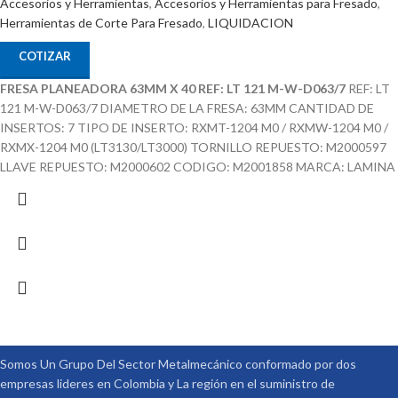
Accesorios y Herramientas
,
Accesorios y Herramientas para Fresado
,
Herramientas de Corte Para Fresado
,
LIQUIDACION
COTIZAR
FRESA PLANEADORA 63MM X 40 REF: LT 121 M-W-D063/7
REF: LT
121 M-W-D063/7 DIAMETRO DE LA FRESA: 63MM CANTIDAD DE
INSERTOS: 7 TIPO DE INSERTO: RXMT-1204 M0 / RXMW-1204 M0 /
RXMX-1204 M0 (LT3130/LT3000) TORNILLO REPUESTO: M2000597
LLAVE REPUESTO: M2000602 CODIGO: M2001858 MARCA: LAMINA
Somos Un Grupo Del Sector Metalmecánico conformado por dos
empresas lideres en Colombia y La región en el suministro de