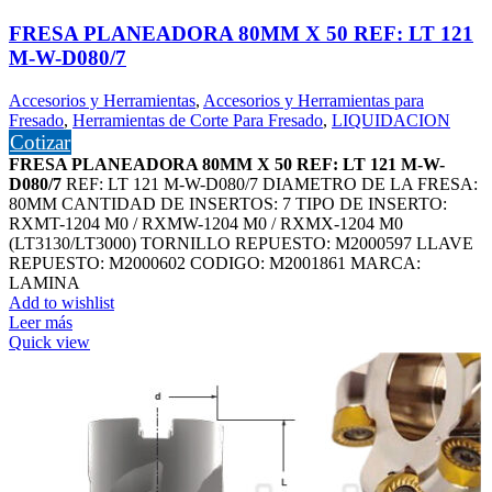
FRESA PLANEADORA 80MM X 50 REF: LT 121
M-W-D080/7
Accesorios y Herramientas
,
Accesorios y Herramientas para
Fresado
,
Herramientas de Corte Para Fresado
,
LIQUIDACION
Cotizar
FRESA PLANEADORA 80MM X 50 REF: LT 121 M-W-
D080/7
REF: LT 121 M-W-D080/7 DIAMETRO DE LA FRESA:
80MM CANTIDAD DE INSERTOS: 7 TIPO DE INSERTO:
RXMT-1204 M0 / RXMW-1204 M0 / RXMX-1204 M0
(LT3130/LT3000) TORNILLO REPUESTO: M2000597 LLAVE
REPUESTO: M2000602 CODIGO: M2001861 MARCA:
LAMINA
Add to wishlist
Leer más
Quick view