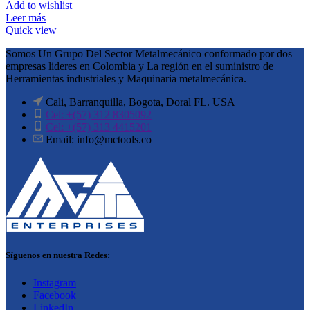
Add to wishlist
Leer más
Quick view
Somos Un Grupo Del Sector Metalmecánico conformado por dos
empresas lideres en Colombia y La región en el suministro de
Herramientas industriales y Maquinaria metalmecánica.
Cali, Barranquilla, Bogota, Doral FL. USA
Cel: +(57) 312 8305092
Cel: +(57) 313 4415201
Email: info@mctools.co
Síguenos en nuestra Redes:
Instagram
Facebook
LinkedIn