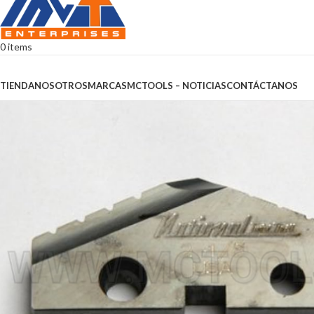
0
items
Browse Categories
TIENDA
NOSOTROS
MARCAS
MCTOOLS – NOTICIAS
CONTÁCTANOS