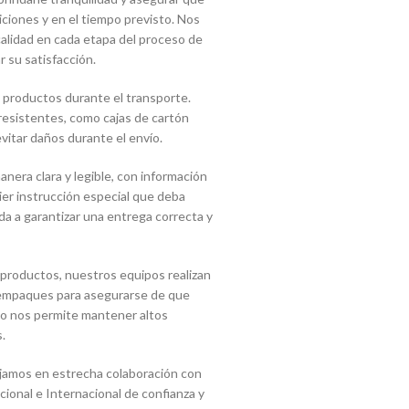
ciones y en el tiempo previsto. Nos
lidad en cada etapa del proceso de
r su satisfacción.
 productos durante el transporte.
 resistentes, como cajas de cartón
vitar daños durante el envío.
era clara y legible, con información
uier instrucción especial que deba
a a garantizar una entrega correcta y
 productos, nuestros equipos realizan
s empaques para asegurarse de que
sto nos permite mantener altos
.
jamos en estrecha colaboración con
onal e Internacional de confianza y