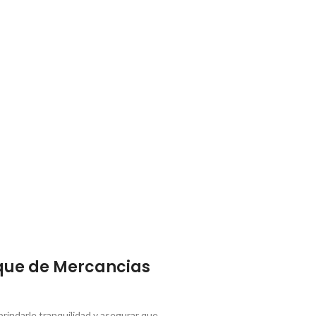
que de Mercancias
indarle tranquilidad y asegurar que