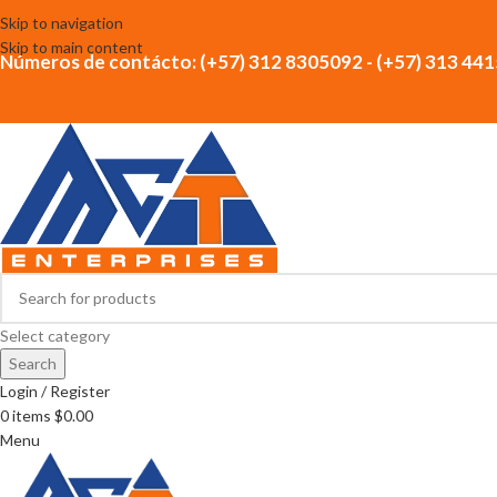
Skip to navigation
Skip to main content
Números de contácto: (+57) 312 8305092 - (+57) 313 44
Select category
Search
Login / Register
0
items
$
0.00
Menu