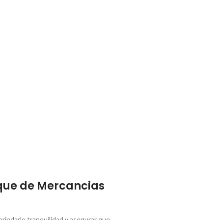
que de Mercancias
indarle tranquilidad y asegurar que