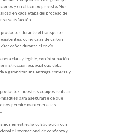
ciones y en el tiempo previsto. Nos
lidad en cada etapa del proceso de
r su satisfacción.
 productos durante el transporte.
 resistentes, como cajas de cartón
vitar daños durante el envío.
era clara y legible, con información
uier instrucción especial que deba
a a garantizar una entrega correcta y
 productos, nuestros equipos realizan
s empaques para asegurarse de que
sto nos permite mantener altos
.
jamos en estrecha colaboración con
onal e Internacional de confianza y