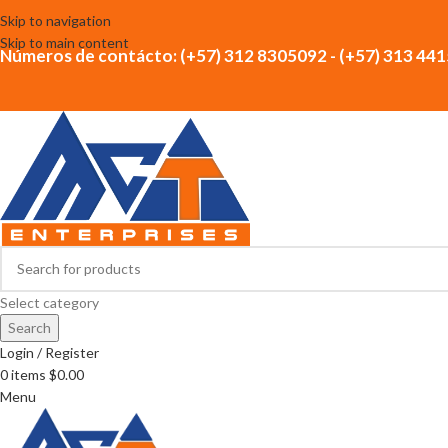
Skip to navigation
Skip to main content
Números de contácto: (+57) 312 8305092 - (+57) 313 44
Select category
Search
Login / Register
0
items
$
0.00
Menu