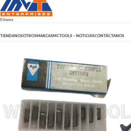
0
items
Browse Categories
TIENDA
NOSOTROS
MARCAS
MCTOOLS – NOTICIAS
CONTÁCTANOS