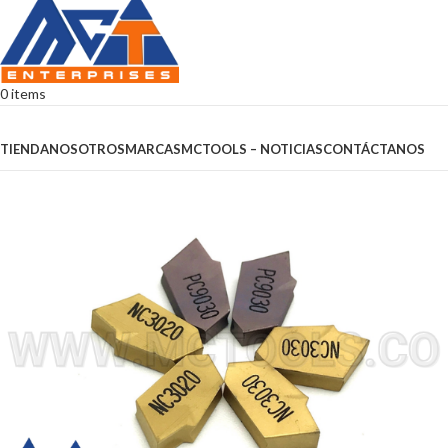
0
items
Browse Categories
TIENDA
NOSOTROS
MARCAS
MCTOOLS – NOTICIAS
CONTÁCTANOS