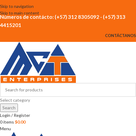
Skip to navigation
Skip to main content
Números de contácto: (+57) 312 8305092 - (+57) 313
4415201
CONTÁCTANOS
Select category
Search
Login / Register
0
items
$
0.00
Menu