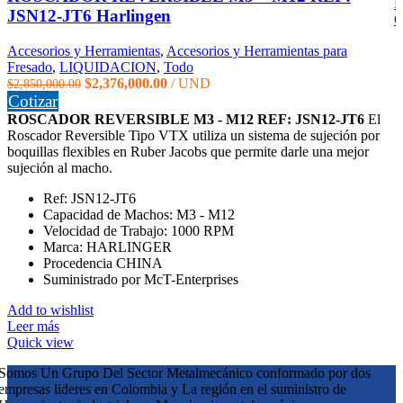
L
JSN12-JT6 Harlingen
Q
Accesorios y Herramientas
,
Accesorios y Herramientas para
Fresado
,
LIQUIDACION
,
Todo
El
El
$
2,376,000.00
UND
$
2,850,000.00
precio
precio
Cotizar
original
actual
ROSCADOR REVERSIBLE M3 - M12 REF: JSN12-JT6
El
era:
es:
Roscador Reversible Tipo VTX utiliza un sistema de sujeción por
$2,850,000.00.
$2,376,000.00.
boquillas flexibles en Ruber Jacobs que permite darle una mejor
sujeción al macho.
Ref: JSN12-JT6
Capacidad de Machos: M3 - M12
Velocidad de Trabajo: 1000 RPM
Marca: HARLINGER
Procedencia CHINA
Suministrado por McT-Enterprises
Add to wishlist
Leer más
Quick view
Somos Un Grupo Del Sector Metalmecánico conformado por dos
empresas lideres en Colombia y La región en el suministro de