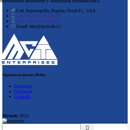
Herramientas industriales y Maquinaria metalmecánica.
Cali, Barranquilla, Bogota, Doral FL. USA
Cel: +(57) 312 8305092
Cel: +(57) 313 4415201
Email: info@mctools.co
Síguenos en nuestra Redes:
Instagram
Facebook
LinkedIn
Mctools
2023.