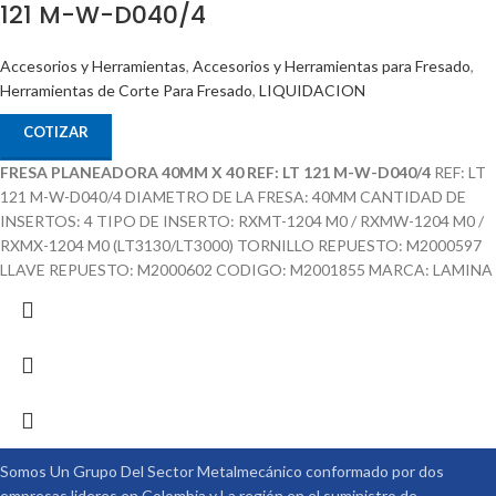
121 M-W-D040/4
Accesorios y Herramientas
,
Accesorios y Herramientas para Fresado
,
Herramientas de Corte Para Fresado
,
LIQUIDACION
COTIZAR
FRESA PLANEADORA 40MM X 40 REF: LT 121 M-W-D040/4
REF: LT
121 M-W-D040/4 DIAMETRO DE LA FRESA: 40MM CANTIDAD DE
INSERTOS: 4 TIPO DE INSERTO: RXMT-1204 M0 / RXMW-1204 M0 /
RXMX-1204 M0 (LT3130/LT3000) TORNILLO REPUESTO: M2000597
LLAVE REPUESTO: M2000602 CODIGO: M2001855 MARCA: LAMINA
Somos Un Grupo Del Sector Metalmecánico conformado por dos
empresas lideres en Colombia y La región en el suministro de