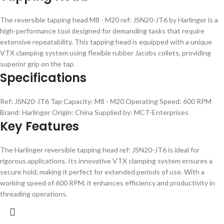
The reversible tapping head M8 - M20 ref: JSN20-JT6 by Harlinger is a
high-performance tool designed for demanding tasks that require
extensive repeatability. This tapping head is equipped with a unique
VTX clamping system using flexible rubber Jacobs collets, providing
superior grip on the tap.
Specifications
Ref: JSN20-JT6 Tap Capacity: M8 - M20 Operating Speed: 600 RPM
Brand: Harlinger Origin: China Supplied by: MCT-Enterprises
Key Features
The Harlinger reversible tapping head ref: JSN20-JT6 is ideal for
rigorous applications. Its innovative VTX clamping system ensures a
secure hold, making it perfect for extended periods of use. With a
working speed of 600 RPM, it enhances efficiency and productivity in
threading operations.