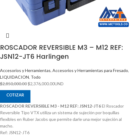
ROSCADOR REVERSIBLE M3 – M12 REF:
JSN12-JT6 Harlingen
Accesorios y Herramientas
,
Accesorios y Herramientas para Fresado
,
LIQUIDACION
,
Todo
$
2,850,000.00
$
2,376,000.00
UND
COTIZAR
ROSCADOR REVERSIBLE M3 - M12 REF: JSN12-JT6
El Roscador
Reversible Tipo VTX utiliza un sistema de sujeción por boquillas
flexibles en Ruber Jacobs que permite darle una mejor sujeción al
macho.
Ref: JSN12-JT6