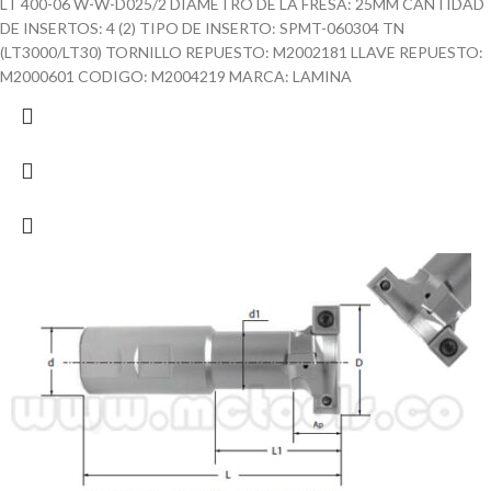
LT 400-06 W-W-D025/2 DIAMETRO DE LA FRESA: 25MM CANTIDAD
DE INSERTOS: 4 (2) TIPO DE INSERTO: SPMT-060304 TN
(LT3000/LT30) TORNILLO REPUESTO: M2002181 LLAVE REPUESTO:
M2000601 CODIGO: M2004219 MARCA: LAMINA