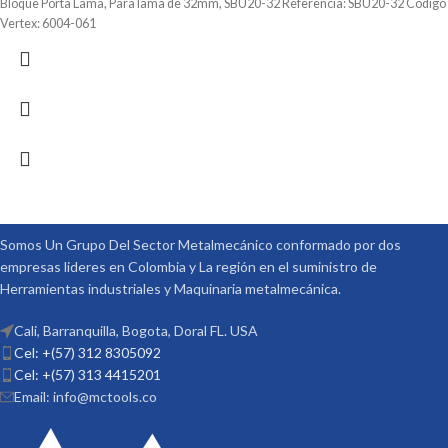
Bloque Porta Lama, Para lama de 32mm, SBU20-32 Referencia: SBU20-32 Código
Vertex: 6004-061
Somos Un Grupo Del Sector Metalmecánico conformado por dos
empresas lideres en Colombia y La región en el suministro de
Herramientas industriales y Maquinaria metalmecánica.
Cali, Barranquilla, Bogota, Doral FL. USA
Cel: +(57) 312 8305092
Cel: +(57) 313 4415201
Email: info@mctools.co