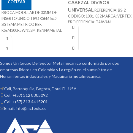
COTIZAR
CABEZAL DIVISOR
UNIVERSAL
REFERENCIA: BS-2
BROCA MODULAR DE 30MM DE
CODIGO: 1001-052 MARCA: VERTEX
INSERTO UNICO TIPO KSEM 5xD
PROCEDENCIA: TAIWAN
SISTEMA METRICO REF.
SUMINISTRAD POR: MCT
KSEM300R5WN32M. KENNAMETAL
Nota
: Incluye
ENTERPRISES
30mm x 32mm x 150mm x 250mm
Contra Punta, Discos
SKU 1246095
Sistema de Refrigeración
Divisores, Piñones, Punto,
Adaptable a inserto Intercambiable
Perros
para diferente Materiales
Somos Un Grupo Del Sector Metalmecánico conformado por dos
Puede Trabajar Materiales Pof Mof K-
empresas lideres en Colombia y La región en el suministro de
N - S
Herramientas industriales y Maquinaria metalmecánica.
Procedencia ALEMANIA
Suministrado por McT-Enterprises
Cali, Barranquilla, Bogota, Doral FL. USA
Cel: +(57) 312 8305092
Cel: +(57) 313 4415201
Email: info@mctools.co