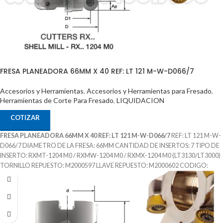
FRESA PLANEADORA 66MM X 40 REF: LT 121 M-W-D066/7
Accesorios y Herramientas
,
Accesorios y Herramientas para Fresado
,
Herramientas de Corte Para Fresado
,
LIQUIDACION
COTIZAR
FRESA PLANEADORA 66MM X 40 REF: LT 121 M-W-D066/7
REF: LT 121 M-W-
D066/7 DIAMETRO DE LA FRESA: 66MM CANTIDAD DE INSERTOS: 7 TIPO DE
INSERTO: RXMT-1204 M0 / RXMW-1204 M0 / RXMX-1204 M0 (LT3130/LT3000)
TORNILLO REPUESTO: M2000597 LLAVE REPUESTO: M2000602 CODIGO:
M2001860 MARCA: LAMINA