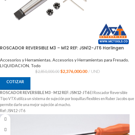
ROSCADOR REVERSIBLE M3 – M12 REF: JSN12-JT6 Harlingen
Accesorios y Herramientas
,
Accesorios y Herramientas para Fresado
,
LIQUIDACION
,
Todo
$
2,376,000.00
UND
$
2,850,000.00
COTIZAR
ROSCADOR REVERSIBLE M3 - M12 REF: JSN12-JT6
El Roscador Reversible
Tipo VTX utiliza un sistema de sujeción por boquillas flexibles en Ruber Jacobs que
permite darle una mejor sujeción al macho.
Ref: JSN12-JT6
Capacidad de Machos: M3 - M12
Velocidad de Trabajo: 1000 RPM
Marca: HARLINGER
Procedencia CHINA