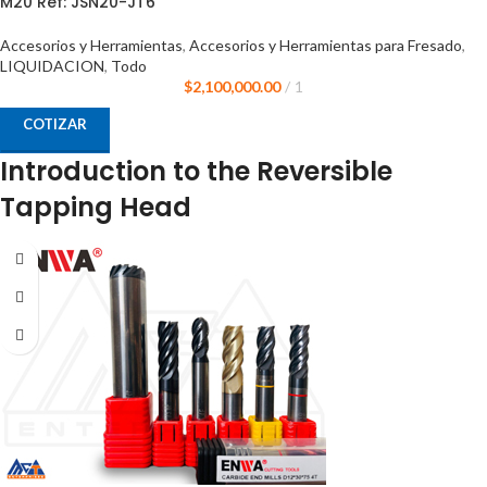
M20 Ref: JSN20-JT6
Accesorios y Herramientas
,
Accesorios y Herramientas para Fresado
,
LIQUIDACION
,
Todo
$
2,100,000.00
1
COTIZAR
Introduction to the Reversible
Tapping Head
The reversible tapping head M8 - M20 ref: JSN20-JT6 by Harlinger is a high-
performance tool designed for demanding tasks that require extensive
repeatability. This tapping head is equipped with a unique VTX clamping system
using flexible rubber Jacobs collets, providing superior grip on the tap.
Specifications
Ref: JSN20-JT6 Tap Capacity: M8 - M20 Operating Speed: 600 RPM Brand:
Harlinger Origin: China Supplied by: MCT-Enterprises
Key Features
The Harlinger reversible tapping head ref: JSN20-JT6 is ideal for rigorous