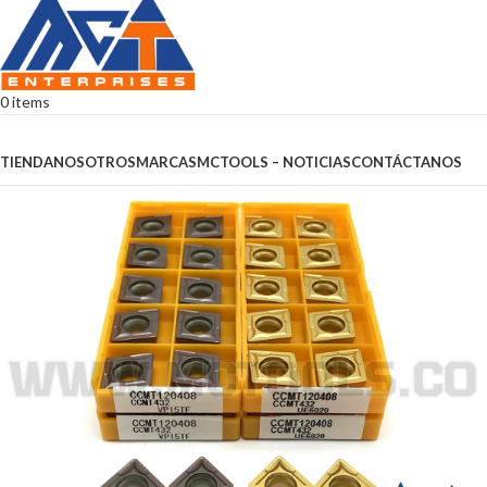
0
items
Browse Categories
TIENDA
NOSOTROS
MARCAS
MCTOOLS – NOTICIAS
CONTÁCTANOS