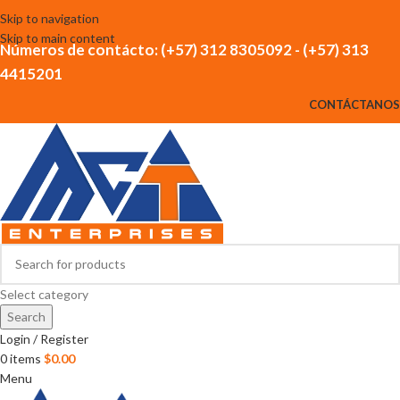
Skip to navigation
Skip to main content
Números de contácto: (+57) 312 8305092 - (+57) 313
4415201
CONTÁCTANOS
Select category
Search
Login / Register
0
items
$
0.00
Menu