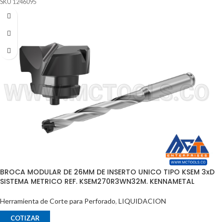
SKU 1246095
Sistema de Refrigeración
Adaptable a inserto Intercambiable para diferente Materiales
Puede Trabajar Materiales Pof Mof K- N - S
Procedencia ALEMANIA
Suministrado por McT-Enterprises
BROCA MODULAR DE 26MM DE INSERTO UNICO TIPO KSEM 3xD
SISTEMA METRICO REF. KSEM270R3WN32M. KENNAMETAL
Herramienta de Corte para Perforado
,
LIQUIDACION
COTIZAR