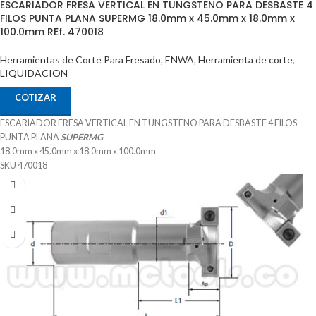
applications. Its innovative VTX clamping system ensures a secure hold, making it
ESCARIADOR FRESA VERTICAL EN TUNGSTENO PARA DESBASTE 4
FILOS PUNTA PLANA SUPERMG 18.0mm x 45.0mm x 18.0mm x
perfect for extended periods of use. With a working speed of 600 RPM, it enhances
100.0mm REf. 470018
efficiency and productivity in threading operations.
Herramientas de Corte Para Fresado
,
ENWA
,
Herramienta de corte
,
LIQUIDACION
COTIZAR
ESCARIADOR FRESA VERTICAL EN TUNGSTENO PARA DESBASTE 4 FILOS
PUNTA PLANA
SUPERMG
18.0mm x 45.0mm x 18.0mm x 100.0mm
SKU 470018
38°
Recubrimiento TiAIN
Especial para aplicaciones de mecanizado P K H
Procedencia CHINA
Suministrado por McT-Enterprises