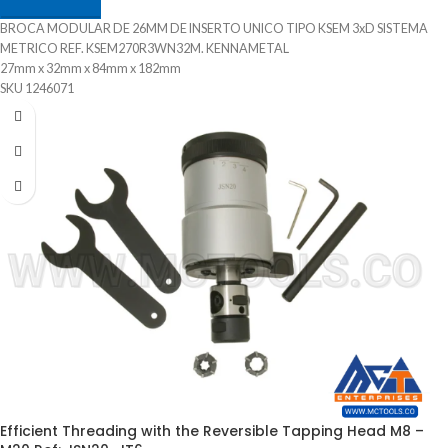
BROCA MODULAR DE 26MM DE INSERTO UNICO TIPO KSEM 3xD SISTEMA
METRICO REF. KSEM270R3WN32M. KENNAMETAL
27mm x 32mm x 84mm x 182mm
SKU 1246071
Sistema de Refrigeración
Adaptable a inserto Intercambiable para diferente Materiales
Puede Trabajar Materiales Pof Mof K- N - S
Procedencia ALEMANIA
Suministrado por McT-Enterprises
Efficient Threading with the Reversible Tapping Head M8 –